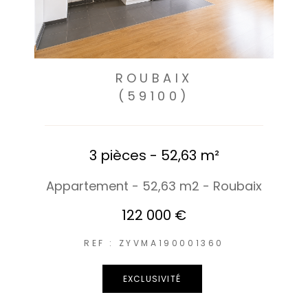
approfondie du contexte local pour vous fournir une
estimation immobilière à pertinente et ajustée à la
réalité.
ROUBAIX
(59100)
3 pièces - 52,63 m²
Appartement - 52,63 m2 - Roubaix
122 000 €
REF : ZYVMA190001360
EXCLUSIVITÉ