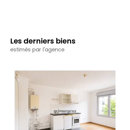
L'estimation immobilière en ligne peut être un moyen
pratique d'obtenir une première estimation de la valeur
de votre bien.
Les derniers biens
Cependant, elle est souvent basée sur des données
estimés par l'agence
générales et ne tient pas compte des détails uniques
de votre propriété. Chez Grimonprez Immo, nous
reconnaissons l'intérêt de l'estimation en ligne comme
point de départ.
Cependant, pour une évaluation plus précise, nous vous
encourageons à opter pour notre expertise
professionnelle. Notre équipe combine l'analyse des
données du marché avec une compréhension