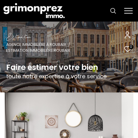
E
s
t
i
m
a
t
i
o
n
AGENCE IMMOBILIÈRE À ROUBAIX
0
ESTIMATION IMMOBILIÈRE ROUBAIX
Faire estimer votre bien
toute notre expertise à votre service