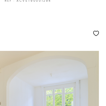
REF : ACVST90001294