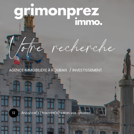
V
o
t
r
e
r
e
c
h
e
r
c
h
e
AGENCE IMMOBILIÈRE À ROUBAIX
INVESTISSEMENT
12
Annonce(s) trouvée(s) selon vos critères