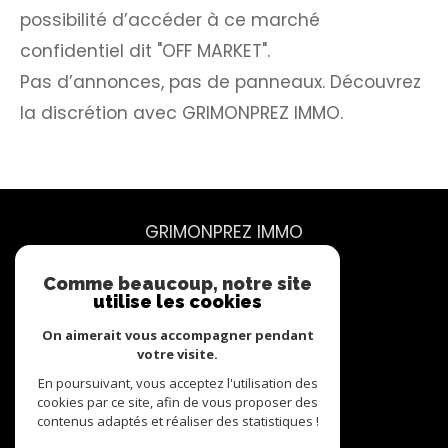
possibilité d’accéder à ce marché
confidentiel dit "OFF MARKET".
Pas d’annonces, pas de panneaux. Découvrez
la discrétion avec GRIMONPREZ IMMO.
GRIMONPREZ IMMO
07 62 71 54 86
Comme beaucoup, notre site
utilise les cookies
contact@grimonprez.immo
48 rue du Curoir
On aimerait vous accompagner pendant
59100
roubaix
votre visite.
En poursuivant, vous acceptez l'utilisation des
cookies par ce site, afin de vous proposer des
contenus adaptés et réaliser des statistiques !
Nous suivre sur