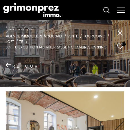
V
o
t
r
e
r
e
c
h
e
r
c
h
e
AGENCE IMMOBILIÈRE À ROUBAIX
VENTE
TOURCOING
LOFT
T5
0
LOFT D EXCEPTION 140 M TERRASSE 4 CHAMBRES PARKING
RETOUR