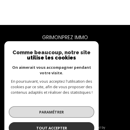
GRIMONPREZ IMMO
07 62 71 54 86
Comme beaucoup, notre site
utilise les cookies
contact@grimonprez.immo
48 rue du Curoir
On aimerait vous accompagner pendant
59100
roubaix
votre visite.
En poursuivant, vous acceptez l'utilisation des
cookies par ce site, afin de vous proposer des
contenus adaptés et réaliser des statistiques !
Nous suivre sur
PARAMÉTRER
TOUT ACCEPTER
© 2026 | Tous droits réservés | Traduction powered by