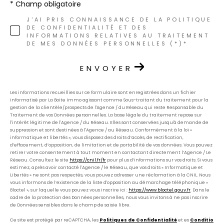
* Champ obligatoire
J'AI PRIS CONNAISSANCE DE LA POLITIQUE
DE CONFIDENTIALITÉ ET DES
INFORMATIONS RELATIVES AU TRAITEMENT
DE MES DONNÉES PERSONNELLES (*)*
ENVOYER
Les informations recueillies sur ce formulaire sont enregistrées dans un fichier
informatisé par La Boite Immo agissant comme Sous-traitant du traitement pour la
gestion de la clientèle/prospects de l'Agence / du Réseau qui reste Responsable du
Traitement de vos Données personnelles. La base légale du traitement repose sur
l'intérêt légitime de l'Agence / du Réseau. Elles sont conservées jusqu'à demande de
suppression et sont destinées à l'Agence / au Réseau. Conformément à la loi «
informatique et libertés », vous disposez des droits d’accès, de rectification,
d’effacement, d’opposition, de limitation et de portabilité de vos données. Vous pouvez
retirer votre consentement à tout moment en contactant directement l’Agence / Le
Réseau. Consultez le site
https://cnil.fr/fr
pour plus d’informations sur vos droits. Si vous
estimez, après avoir contacté l'Agence / le Réseau, que vos droits « Informatique et
Libertés » ne sont pas respectés, vous pouvez adresser une réclamation à la CNIL. Nous
vous informons de l’existence de la liste d'opposition au démarchage téléphonique «
Bloctel », sur laquelle vous pouvez vous inscrire ici :
https://www.bloctel.gouv.fr
. Dans le
cadre de la protection des Données personnelles, nous vous invitons à ne pas inscrire
de Données sensibles dans le champ de saisie libre.
Ce site est protégé par reCAPTCHA, les
Politiques de Confidentialité
et es
Conditio